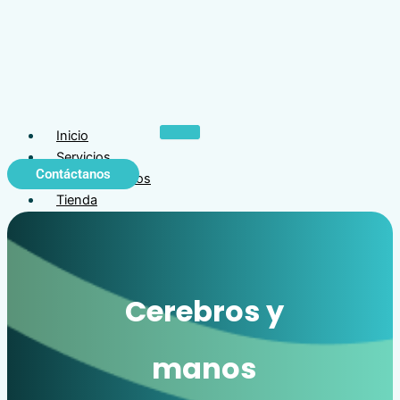
Inicio
Servicios
Contáctanos
Quiénes somos
Tienda
Productos
BTS
BTS GAITLAB
Cerebros y
BTS TELEREHAB
BTS SPORTLAB
Kyrios Suit
manos
Physiomed
Thera-Trainer